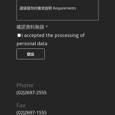
確認資料無誤
*
I accepted the processing of
personal data
送出
Phone
(02)2697-2555
Fax
(02)2697-1555